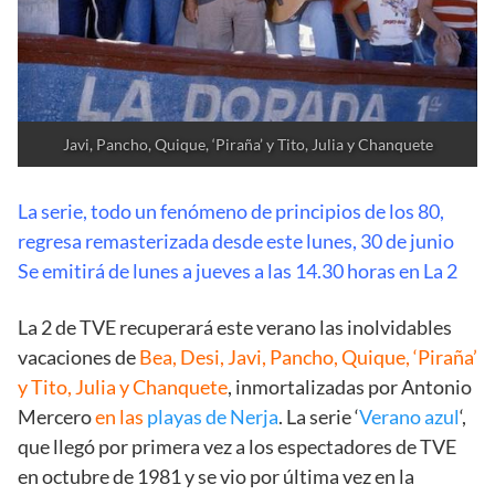
Javi, Pancho, Quique, ‘Piraña’ y Tito, Julia y Chanquete
La serie, todo un fenómeno de principios de los 80,
regresa remasterizada desde este lunes, 30 de junio
Se emitirá de lunes a jueves a las 14.30 horas en La 2
La 2 de TVE recuperará este verano las inolvidables
vacaciones de
Bea, Desi, Javi, Pancho, Quique, ‘Piraña’
y Tito, Julia y Chanquete
, inmortalizadas por Antonio
Mercero
en las
playas de Nerja
. La serie ‘
Verano azul
‘,
que llegó por primera vez a los espectadores de TVE
en octubre de 1981 y se vio por última vez en la