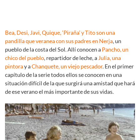
Bea, Desi, Javi, Quique, ‘Piraña’ y Tito son una
pandilla que veranea con sus padres en Nerja
, un
pueblo de la costa del Sol. Allí conocen a
Pancho, un
chico del pueblo
, repartidor de leche, a
Julia, una
pintora
y a
Chanquete, un viejo pescador
. En el primer
capítulo de la serie todos ellos se conocen en una
situación difícil de la que surgirá una amistad que hará
de ese verano el más importante de sus vidas.