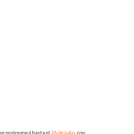
se prolongará hasta el
26 de julio
, con