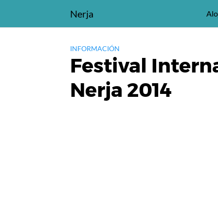
Saltar
Nerja
Alo
al
contenido
INFORMACIÓN
Festival Inter
Nerja 2014