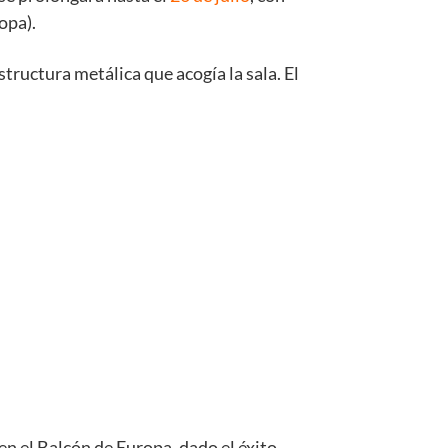
opa).
structura metálica que acogía la sala. El
en el Balcón de Europa, dado el éxito