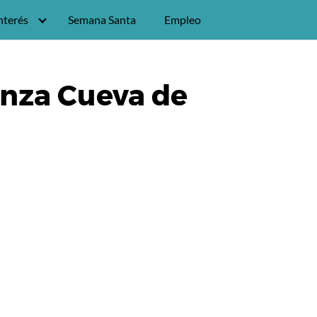
nterés
Semana Santa
Empleo
anza Cueva de