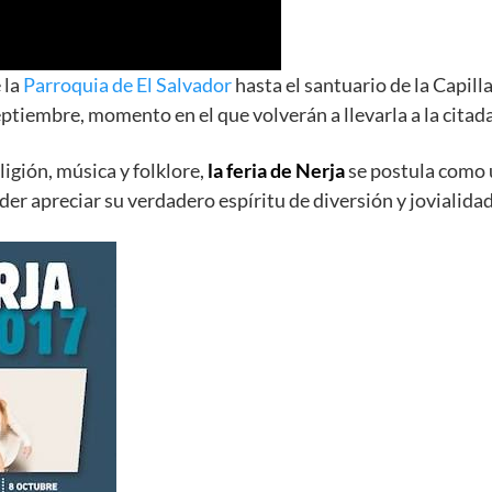
 la
Parroquia de El Salvador
hasta el santuario de la Capill
tiembre, momento en el que volverán a llevarla a la citad
igión, música y folklore,
la feria de Nerja
se postula como u
oder apreciar su verdadero espíritu de diversión y jovialidad