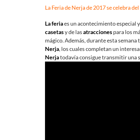
La Feria de Nerja de 2017 se celebra del
La feria
es un acontecimiento especial y 
casetas
y de las
atracciones
para los má
mágico. Además, durante esta semana ti
Nerja
, los cuales completan un interes
Nerja
todavía consigue transmitir una s