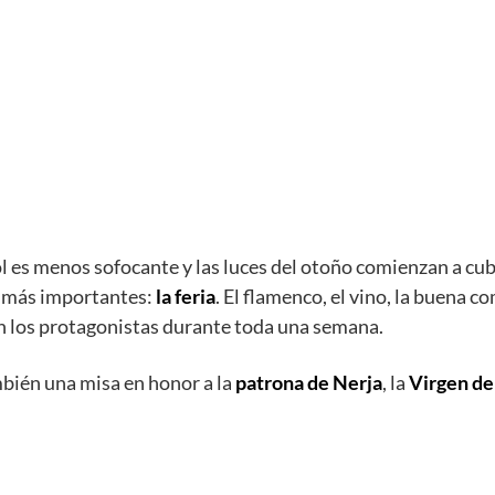
ol es menos sofocante y las luces del otoño comienzan a cub
s más importantes:
la feria
. El flamenco, el vino, la buena co
en los protagonistas durante toda una semana.
ambién una misa en honor a la
patrona de Nerja
, la
Virgen de