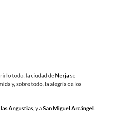
rirlo todo, la ciudad de
Nerja
se
mida y, sobre todo, la alegría de los
 las Angustias
, y a
San Miguel Arcángel
.