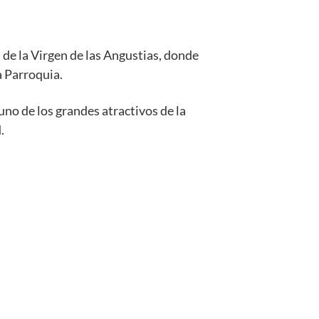
a de la Virgen de las Angustias, donde
a Parroquia.
no de los grandes atractivos de la
.