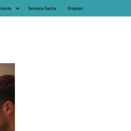
nterés
Semana Santa
Empleo