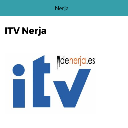
Saltar
Nerja
al
contenido
ITV Nerja