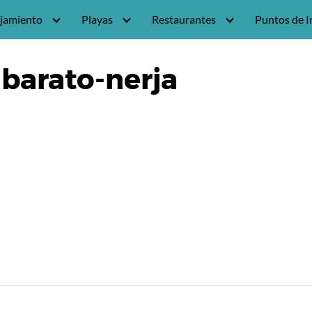
jamiento
Playas
Restaurantes
Puntos de I
barato-nerja