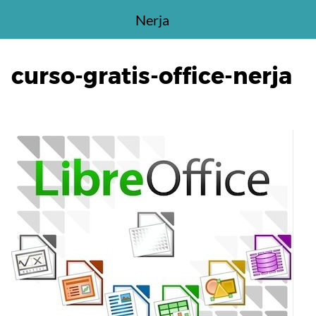
Saltar
Nerja
al
contenido
curso-gratis-office-nerja