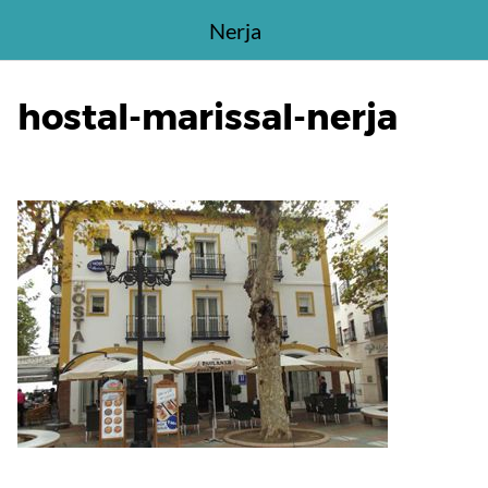
Saltar
Nerja
al
contenido
hostal-marissal-nerja