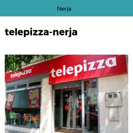
Saltar
Nerja
al
contenido
telepizza-nerja